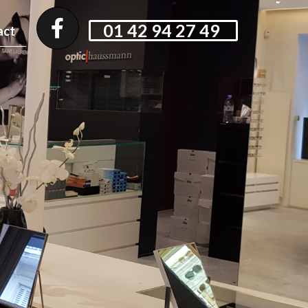
01 42 94 27 49
act